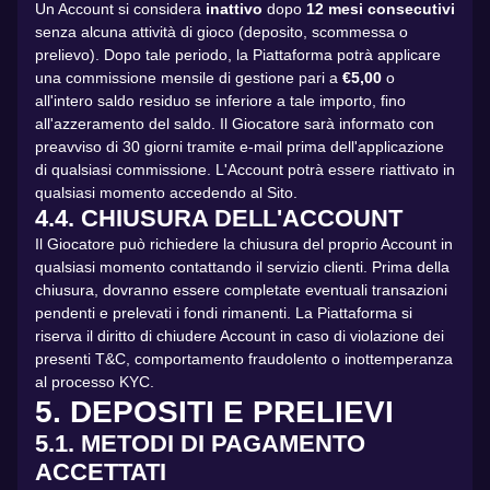
Un Account si considera
inattivo
dopo
12 mesi consecutivi
senza alcuna attività di gioco (deposito, scommessa o
prelievo). Dopo tale periodo, la Piattaforma potrà applicare
una commissione mensile di gestione pari a
€5,00
o
all'intero saldo residuo se inferiore a tale importo, fino
all'azzeramento del saldo. Il Giocatore sarà informato con
preavviso di 30 giorni tramite e-mail prima dell'applicazione
di qualsiasi commissione. L'Account potrà essere riattivato in
qualsiasi momento accedendo al Sito.
4.4. CHIUSURA DELL'ACCOUNT
Il Giocatore può richiedere la chiusura del proprio Account in
qualsiasi momento contattando il servizio clienti. Prima della
chiusura, dovranno essere completate eventuali transazioni
pendenti e prelevati i fondi rimanenti. La Piattaforma si
riserva il diritto di chiudere Account in caso di violazione dei
presenti T&C, comportamento fraudolento o inottemperanza
al processo KYC.
5. DEPOSITI E PRELIEVI
5.1. METODI DI PAGAMENTO
ACCETTATI