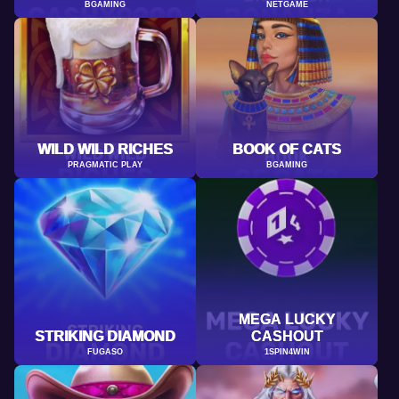
BGAMING
NETGAME
WILD WILD RICHES
BOOK OF CATS
PRAGMATIC PLAY
BGAMING
MEGA LUCKY
STRIKING DIAMOND
CASHOUT
FUGASO
1SPIN4WIN