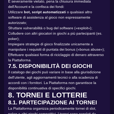
È severamente vietato, pena la chiusura immediata
dell'Account e la confisca dei fondi:
Utilizzare
bot, script automatizzati
o qualsiasi altro
software di assistenza al gioco non espressamente
autorizzato;
Sfruttare vulnerabilità o bug del software («exploit»);
Colludere con altri giocatori in giochi a più partecipanti (es.
poker);
Impiegare strategie di gioco finalizzate unicamente a
manipolare i requisiti di puntata dei bonus («bonus abuse»);
Effettuare qualsiasi forma di riciclaggio di denaro attraverso
la Piattaforma.
7.5. DISPONIBILITÀ DEI GIOCHI
Il catalogo dei giochi può variare in base alla giurisdizione
dell'utente, agli aggiornamenti tecnici o alla scadenza di
accordi con i fornitori. La Piattaforma non garantisce la
disponibilità continuativa di specifici giochi.
8. TORNEI E LOTTERIE
8.1. PARTECIPAZIONE AI TORNEI
La Piattaforma organizza periodicamente tornei di slot,
poker e altri giochi competitivi. I tornei sono regolati da