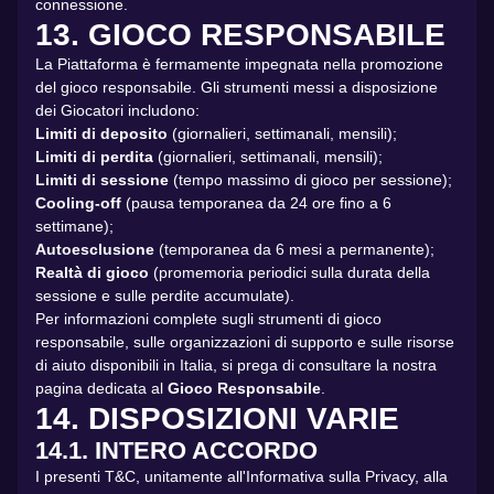
connessione.
13. GIOCO RESPONSABILE
La Piattaforma è fermamente impegnata nella promozione
del gioco responsabile. Gli strumenti messi a disposizione
dei Giocatori includono:
Limiti di deposito
(giornalieri, settimanali, mensili);
Limiti di perdita
(giornalieri, settimanali, mensili);
Limiti di sessione
(tempo massimo di gioco per sessione);
Cooling-off
(pausa temporanea da 24 ore fino a 6
settimane);
Autoesclusione
(temporanea da 6 mesi a permanente);
Realtà di gioco
(promemoria periodici sulla durata della
sessione e sulle perdite accumulate).
Per informazioni complete sugli strumenti di gioco
responsabile, sulle organizzazioni di supporto e sulle risorse
di aiuto disponibili in Italia, si prega di consultare la nostra
pagina dedicata al
Gioco Responsabile
.
14. DISPOSIZIONI VARIE
14.1. INTERO ACCORDO
I presenti T&C, unitamente all'Informativa sulla Privacy, alla