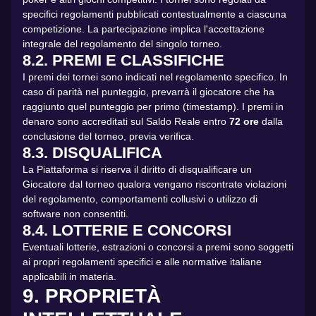
specifici regolamenti pubblicati contestualmente a ciascuna
competizione. La partecipazione implica l'accettazione
integrale del regolamento del singolo torneo.
8.2. PREMI E CLASSIFICHE
I premi dei tornei sono indicati nel regolamento specifico. In
caso di parità nel punteggio, prevarrà il giocatore che ha
raggiunto quel punteggio per primo (timestamp). I premi in
denaro sono accreditati sul Saldo Reale entro
72 ore
dalla
conclusione del torneo, previa verifica.
8.3. DISQUALIFICA
La Piattaforma si riserva il diritto di disqualificare un
Giocatore dal torneo qualora vengano riscontrate violazioni
del regolamento, comportamenti collusivi o utilizzo di
software non consentiti.
8.4. LOTTERIE E CONCORSI
Eventuali lotterie, estrazioni o concorsi a premi sono soggetti
ai propri regolamenti specifici e alle normative italiane
applicabili in materia.
9. PROPRIETÀ