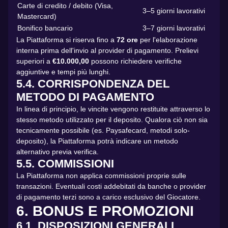
Carte di credito / debito (Visa,
3–5 giorni lavorativi
Mastercard)
Bonifico bancario
3–7 giorni lavorativi
La Piattaforma si riserva fino a
72 ore
per l'elaborazione
interna prima dell'invio al provider di pagamento. Prelievi
superiori a
€10.000,00
possono richiedere verifiche
aggiuntive e tempi più lunghi.
5.4. CORRISPONDENZA DEL
METODO DI PAGAMENTO
In linea di principio, le vincite vengono restituite attraverso lo
stesso metodo utilizzato per il deposito. Qualora ciò non sia
tecnicamente possibile (es. Paysafecard, metodi solo-
deposito), la Piattaforma potrà indicare un metodo
alternativo previa verifica.
5.5. COMMISSIONI
La Piattaforma non applica commissioni proprie sulle
transazioni. Eventuali costi addebitati da banche o provider
di pagamento terzi sono a carico esclusivo del Giocatore.
6. BONUS E PROMOZIONI
6.1. DISPOSIZIONI GENERALI