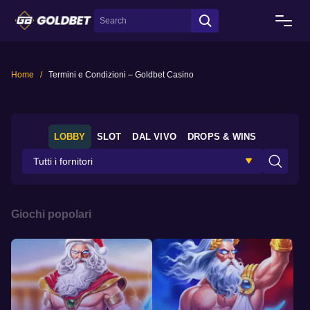
Home
Termini e Condizioni – Goldbet Casino
LOBBY
SLOT
DAL VIVO
DROPS & WINS
Tutti i fornitori
Giochi popolari