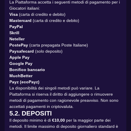
La Piattaforma accetta i seguenti metodi di pagamento per i
Giocatori italiani:
Visa
(carta di credito e debito)
Mastercard
(carta di credito e debito)
PayPal
Skrill
Neteller
PostePay
(carta prepagata Poste Italiane)
Paysafecard
(solo deposito)
Apple Pay
Google Pay
Bonifico bancario
MuchBetter
Payz (ecoPayz)
La disponibilità dei singoli metodi può variare. La
Piattaforma si riserva il diritto di aggiungere o rimuovere
metodi di pagamento con ragionevole preavviso. Non sono
accettati pagamenti in criptovaluta.
5.2. DEPOSITI
Il deposito minimo è di
€10,00
per la maggior parte dei
metodi. Il limite massimo di deposito giornaliero standard è