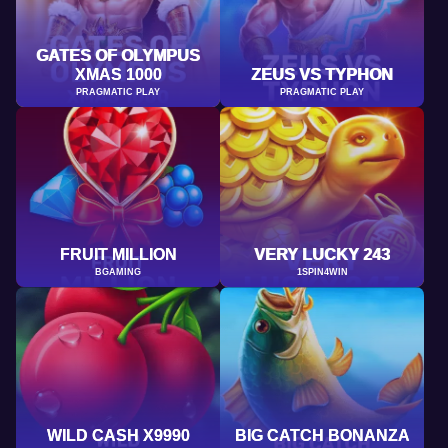
GATES OF OLYMPUS
XMAS 1000
ZEUS VS TYPHON
PRAGMATIC PLAY
PRAGMATIC PLAY
FRUIT MILLION
VERY LUCKY 243
BGAMING
1SPIN4WIN
WILD CASH X9990
BIG CATCH BONANZA