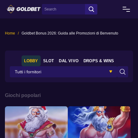
Home
Goldbet Bonus 2026: Guida alle Promozioni di Benvenuto
LOBBY
SLOT
DAL VIVO
DROPS & WINS
Tutti i fornitori
Giochi popolari