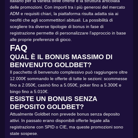
italiano per la varietà delle offerte e la struttura articolata
delle promozioni. Con importi tra i più generosi del mercato
ADM e requisiti chiari, la piattaforma risulta adatta sia ai
neofiti che agli scommettitori abituali. La possibilità di
scegliere tra diverse tipologie di bonus in fase di
registrazione permette di personalizzare l'approccio in base
alle proprie preferenze di gioco.
FAQ
QUAL È IL BONUS MASSIMO DI
BENVENUTO GOLDBET?
Il pacchetto di benvenuto complessivo può raggiungere oltre
12.000€ sommando le offerte di tutte le sezioni: scommesse
fino a 2.050€, casinò fino a 5.050€, poker fino a 5.300€ e
bingo fino a 5.010€.
ESISTE UN BONUS SENZA
DEPOSITO GOLDBET?
Attualmente Goldbet non prevede bonus senza deposito
attivi. In passato erano disponibili offerte legate alla
registrazione con SPID o CIE, ma queste promozioni sono
state sospese.