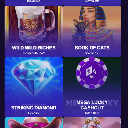
BGAMING
NETGAME
WILD WILD RICHES
BOOK OF CATS
PRAGMATIC PLAY
BGAMING
MEGA LUCKY
STRIKING DIAMOND
CASHOUT
FUGASO
1SPIN4WIN